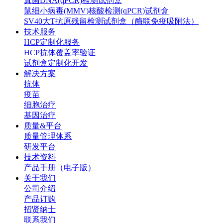
真菌DNA(qPCR)检测试剂盒
鼠细小病毒(MMV)核酸检测(qPCR)试剂盒
SV40大T抗原残留检测试剂盒（酶联免疫吸附法）
技术服务
HCP定制化服务
HCP抗体覆盖率验证
试剂盒定制化开发
解决方案
抗体
疫苗
细胞治疗
基因治疗
质量&平台
质量管理体系
研发平台
技术资料
产品手册（电子版）
关于我们
公司介绍
产品订购
招贤纳士
联系我们