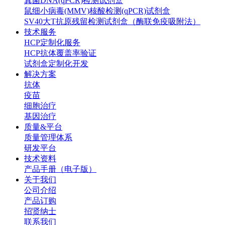
真菌DNA(qPCR)检测试剂盒
鼠细小病毒(MMV)核酸检测(qPCR)试剂盒
SV40大T抗原残留检测试剂盒（酶联免疫吸附法）
技术服务
HCP定制化服务
HCP抗体覆盖率验证
试剂盒定制化开发
解决方案
抗体
疫苗
细胞治疗
基因治疗
质量&平台
质量管理体系
研发平台
技术资料
产品手册（电子版）
关于我们
公司介绍
产品订购
招贤纳士
联系我们