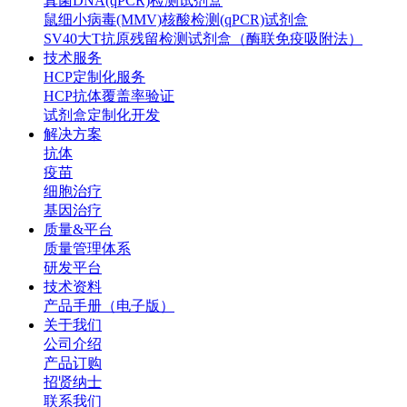
真菌DNA(qPCR)检测试剂盒
鼠细小病毒(MMV)核酸检测(qPCR)试剂盒
SV40大T抗原残留检测试剂盒（酶联免疫吸附法）
技术服务
HCP定制化服务
HCP抗体覆盖率验证
试剂盒定制化开发
解决方案
抗体
疫苗
细胞治疗
基因治疗
质量&平台
质量管理体系
研发平台
技术资料
产品手册（电子版）
关于我们
公司介绍
产品订购
招贤纳士
联系我们