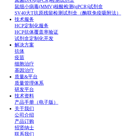
真菌DNA(qPCR)检测试剂盒
鼠细小病毒(MMV)核酸检测(qPCR)试剂盒
SV40大T抗原残留检测试剂盒（酶联免疫吸附法）
技术服务
HCP定制化服务
HCP抗体覆盖率验证
试剂盒定制化开发
解决方案
抗体
疫苗
细胞治疗
基因治疗
质量&平台
质量管理体系
研发平台
技术资料
产品手册（电子版）
关于我们
公司介绍
产品订购
招贤纳士
联系我们