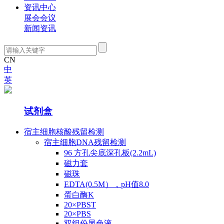
资讯中心
展会会议
新闻资讯
CN
中
英
产品中心
试剂盒
宿主细胞核酸残留检测
宿主细胞DNA残留检测
96 方孔尖底深孔板(2.2mL)
磁力套
磁珠
EDTA(0.5M），pH值8.0
蛋白酶K
20×PBST
20×PBS
双组份显色液