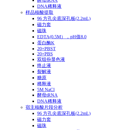
酵母tRNA
DNA稀释液
样品核酸提取
96 方孔尖底深孔板(2.2mL)
磁力套
磁珠
EDTA(0.5M），pH值8.0
蛋白酶K
20×PBST
20×PBS
双组份显色液
终止液
裂解液
糖原
稀释液
5M NaCl
酵母tRNA
DNA稀释液
宿主核酸片段分析
96 方孔尖底深孔板(2.2mL)
磁力套
磁珠