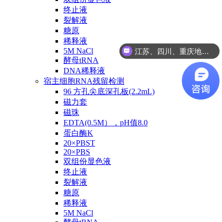
终止液
裂解液
糖原
稀释液
江苏、四川、重庆地区咨询
5M NaCl
酵母tRNA
DNA稀释液
宿主细胞RNA残留检测
96 方孔尖底深孔板(2.2mL)
磁力套
磁珠
EDTA(0.5M），pH值8.0
蛋白酶K
20×PBST
20×PBS
双组份显色液
终止液
裂解液
糖原
稀释液
5M NaCl