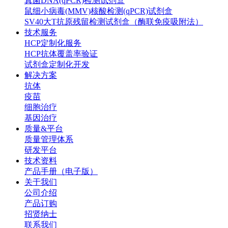
真菌DNA(qPCR)检测试剂盒
鼠细小病毒(MMV)核酸检测(qPCR)试剂盒
SV40大T抗原残留检测试剂盒（酶联免疫吸附法）
技术服务
HCP定制化服务
HCP抗体覆盖率验证
试剂盒定制化开发
解决方案
抗体
疫苗
细胞治疗
基因治疗
质量&平台
质量管理体系
研发平台
技术资料
产品手册（电子版）
关于我们
公司介绍
产品订购
招贤纳士
联系我们