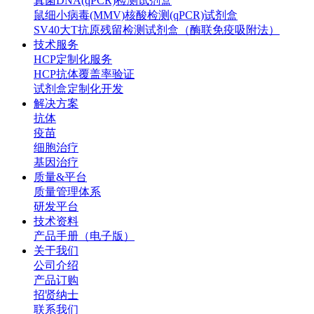
真菌DNA(qPCR)检测试剂盒
鼠细小病毒(MMV)核酸检测(qPCR)试剂盒
SV40大T抗原残留检测试剂盒（酶联免疫吸附法）
技术服务
HCP定制化服务
HCP抗体覆盖率验证
试剂盒定制化开发
解决方案
抗体
疫苗
细胞治疗
基因治疗
质量&平台
质量管理体系
研发平台
技术资料
产品手册（电子版）
关于我们
公司介绍
产品订购
招贤纳士
联系我们