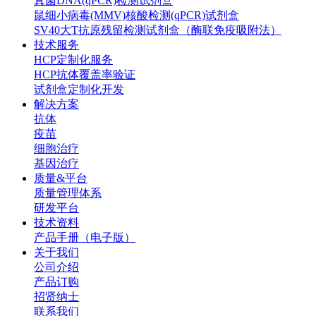
真菌DNA(qPCR)检测试剂盒
鼠细小病毒(MMV)核酸检测(qPCR)试剂盒
SV40大T抗原残留检测试剂盒（酶联免疫吸附法）
技术服务
HCP定制化服务
HCP抗体覆盖率验证
试剂盒定制化开发
解决方案
抗体
疫苗
细胞治疗
基因治疗
质量&平台
质量管理体系
研发平台
技术资料
产品手册（电子版）
关于我们
公司介绍
产品订购
招贤纳士
联系我们