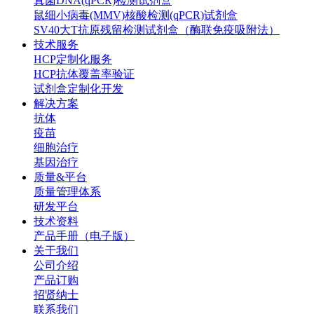
真菌DNA(qPCR)检测试剂盒
鼠细小病毒(MMV)核酸检测(qPCR)试剂盒
SV40大T抗原残留检测试剂盒（酶联免疫吸附法）
技术服务
HCP定制化服务
HCP抗体覆盖率验证
试剂盒定制化开发
解决方案
抗体
疫苗
细胞治疗
基因治疗
质量&平台
质量管理体系
研发平台
技术资料
产品手册（电子版）
关于我们
公司介绍
产品订购
招贤纳士
联系我们