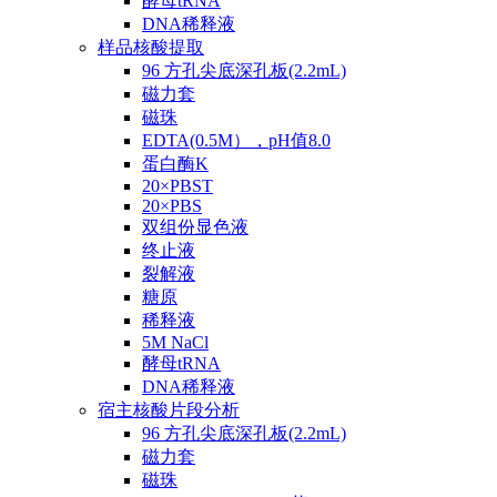
酵母tRNA
DNA稀释液
样品核酸提取
96 方孔尖底深孔板(2.2mL)
磁力套
磁珠
EDTA(0.5M），pH值8.0
蛋白酶K
20×PBST
20×PBS
双组份显色液
终止液
裂解液
糖原
稀释液
5M NaCl
酵母tRNA
DNA稀释液
宿主核酸片段分析
96 方孔尖底深孔板(2.2mL)
磁力套
磁珠