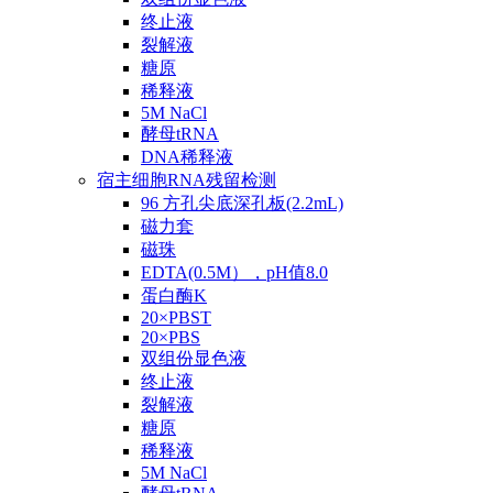
终止液
裂解液
糖原
稀释液
5M NaCl
酵母tRNA
DNA稀释液
宿主细胞RNA残留检测
96 方孔尖底深孔板(2.2mL)
磁力套
磁珠
EDTA(0.5M），pH值8.0
蛋白酶K
20×PBST
20×PBS
双组份显色液
终止液
裂解液
糖原
稀释液
5M NaCl