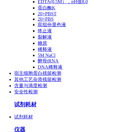
EDTA(0.5M），pH值8.0
蛋白酶K
20×PBST
20×PBS
双组份显色液
终止液
裂解液
糖原
稀释液
5M NaCl
酵母tRNA
DNA稀释液
宿主细胞蛋白残留检测
其他工艺杂质残留检测
含量与滴度检测
安全性检测
试剂耗材
试剂耗材
仪器