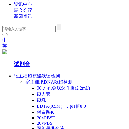
资讯中心
展会会议
新闻资讯
CN
中
英
产品中心
试剂盒
宿主细胞核酸残留检测
宿主细胞DNA残留检测
96 方孔尖底深孔板(2.2mL)
磁力套
磁珠
EDTA(0.5M），pH值8.0
蛋白酶K
20×PBST
20×PBS
双组份显色液