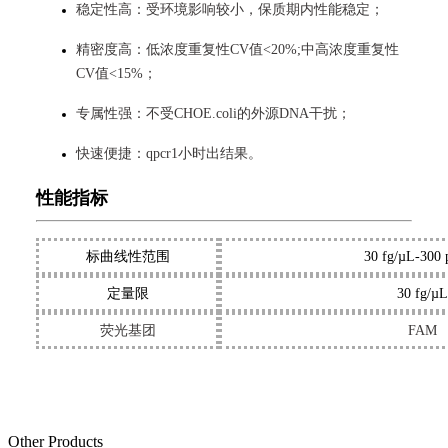
稳定性高：受环境影响较小，保质期内性能稳定；
精密度高：低浓度重复性CV值<20%;中高浓度重复性
CV值<15%；
专属性强：不受CHOE.coli的外源DNA干扰；
快速便捷：qpcr1小时出结果。
性能指标
标曲线性范围
30 fg/µL-300 
定量限
30 fg/µL
荧光基团
FAM
Other Products