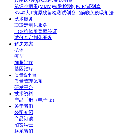
真菌DNA(qPCR)检测试剂盒
鼠细小病毒(MMV)核酸检测(qPCR)试剂盒
SV40大T抗原残留检测试剂盒（酶联免疫吸附法）
技术服务
HCP定制化服务
HCP抗体覆盖率验证
试剂盒定制化开发
解决方案
抗体
疫苗
细胞治疗
基因治疗
质量&平台
质量管理体系
研发平台
技术资料
产品手册（电子版）
关于我们
公司介绍
产品订购
招贤纳士
联系我们