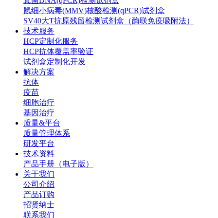
真菌DNA(qPCR)检测试剂盒
鼠细小病毒(MMV)核酸检测(qPCR)试剂盒
SV40大T抗原残留检测试剂盒（酶联免疫吸附法）
技术服务
HCP定制化服务
HCP抗体覆盖率验证
试剂盒定制化开发
解决方案
抗体
疫苗
细胞治疗
基因治疗
质量&平台
质量管理体系
研发平台
技术资料
产品手册（电子版）
关于我们
公司介绍
产品订购
招贤纳士
联系我们